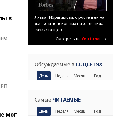
Ляззат Ибрагимова: о росте цен на
лы в
жилье и пенсионных накоплениях
казахстанцев
ане
Смотреть на
Youtube
⟶
Обсуждаемые в
СОЦСЕТЯХ
День
Неделя
Месяц
Год
ВВП
Самые
ЧИТАЕМЫЕ
День
Неделя
Месяц
Год
ые мог