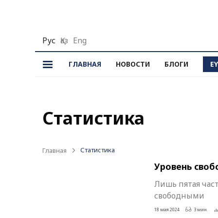
Рус
Қаз
Eng
ОСНОВНЫЕ РУБРИКИ
FORBES
ГЛАВНАЯ
НОВОСТИ
БЛОГИ
E
Актуально
Forbes
Финансы / Маркетинг
Forbes
Статистика
Статистика
Forbes 
Сделано в Казахстане
Forbes
Статистика
Главная
Фоторепортаж
Архив 
Уровень своб
Лишь пятая час
свободными
18 мая 2024
3 мин.