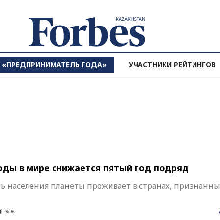
МЕДИА
Y «ПРЕДПРИНИМАТЕЛЬ ГОДА»
УЧАСТНИКИ РЕЙТИНГОВ
 Рейтинг
Новости
 Лидер
Масс-медиа
Life
Путешествия
 Woman
Авто
номеров
Блоги
оды в мире снижается пятый год подряд
Архив материалов
ть населения планеты проживает в странах, признанн
3696