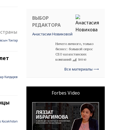
ВЫБОР
Создано в
INTERATTIVA
РЕДАКТОРА
 страны
Анастасии Новиковой
босын Токтар
Ничего личного, только
бизнес: большой опрос
CEO казахстанских
 лет
компаний
300040
Все материалы ⟶
ар Калдаров
Forbes Video
анцы
s Kazakhstan