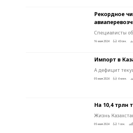
Рекордное чи
авиаперевозчи
© 2018 United Media Group
© 2018 Forbes.com LLC™ 
Специалисты об
16 мая 2024
43 сек.
Импорт в Каза
А дефицит теку
05 мая 2024
4 мин.
На 10,4 трлн
Жизнь Казахста
05 мая 2024
1 сек.