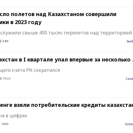
сло полетов над Казахстаном совершили
ки в 2023 году
All Rights Reserved
служили свыше 400 тысяч перелетов над территорией
8308
Бек
хстан в I квартале упал впервые за несколько
щего счёта РК сократился
19123
Санж
 тенге взяли потребительские кредиты казахст
на в цифрах
14099
Forbe