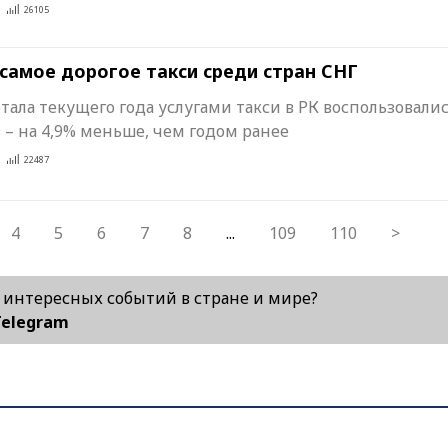
26105
 самое дорогое такси среди стран СНГ
ртала текущего года услугами такси в РК воспользовалис
 – на 4,9% меньше, чем годом ранее
22487
4
5
6
7
8
...
109
110
>
х интересных событий в стране и мире?
Telegram