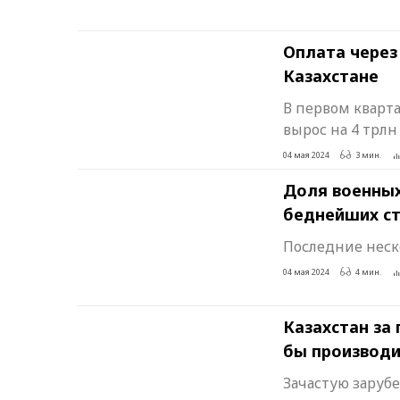
Оплата через
Казахстане
В первом кварта
вырос на 4 трлн
04 мая 2024
3 мин.
Доля военных
беднейших с
Последние неско
04 мая 2024
4 мин.
Казахстан за
бы производи
Зачастую заруб